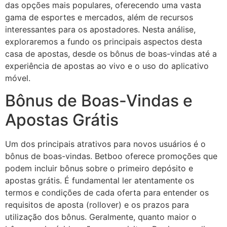
das opções mais populares, oferecendo uma vasta
gama de esportes e mercados, além de recursos
interessantes para os apostadores. Nesta análise,
exploraremos a fundo os principais aspectos desta
casa de apostas, desde os bônus de boas-vindas até a
experiência de apostas ao vivo e o uso do aplicativo
móvel.
Bônus de Boas-Vindas e
Apostas Grátis
Um dos principais atrativos para novos usuários é o
bônus de boas-vindas. Betboo oferece promoções que
podem incluir bônus sobre o primeiro depósito e
apostas grátis. É fundamental ler atentamente os
termos e condições de cada oferta para entender os
requisitos de aposta (rollover) e os prazos para
utilização dos bônus. Geralmente, quanto maior o