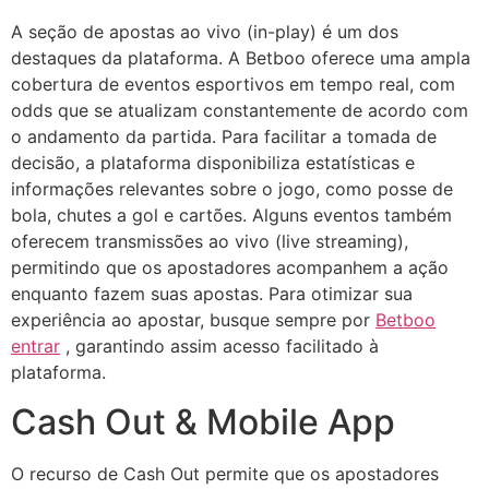
A seção de apostas ao vivo (in-play) é um dos
destaques da plataforma. A Betboo oferece uma ampla
cobertura de eventos esportivos em tempo real, com
odds que se atualizam constantemente de acordo com
o andamento da partida. Para facilitar a tomada de
decisão, a plataforma disponibiliza estatísticas e
informações relevantes sobre o jogo, como posse de
bola, chutes a gol e cartões. Alguns eventos também
oferecem transmissões ao vivo (live streaming),
permitindo que os apostadores acompanhem a ação
enquanto fazem suas apostas. Para otimizar sua
experiência ao apostar, busque sempre por
Betboo
entrar
, garantindo assim acesso facilitado à
plataforma.
Cash Out & Mobile App
O recurso de Cash Out permite que os apostadores