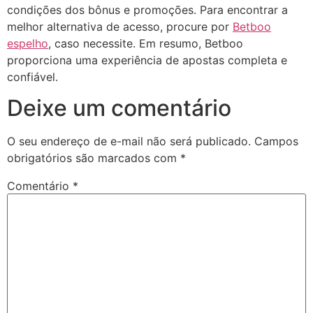
condições dos bônus e promoções. Para encontrar a
melhor alternativa de acesso, procure por
Betboo
espelho
, caso necessite. Em resumo, Betboo
proporciona uma experiência de apostas completa e
confiável.
Deixe um comentário
O seu endereço de e-mail não será publicado.
Campos
obrigatórios são marcados com
*
Comentário
*