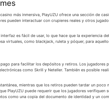
ames
 casino más inmersiva, PlayUZU ofrece una sección de casi
res pueden interactuar con crupieres reales y otros jugado
 interfaz es fácil de usar, lo que hace que la experiencia 
 virtuales, como blackjack, ruleta y póquer, para aquellos
o para facilitar los depósitos y retiros. Los jugadores pu
lectrónicas como Skrill y Neteller. También es posible real
stantánea, mientras que los retiros pueden tardar un poc
que PlayUZU puede requerir que los jugadores verifiquen su
entos como una copia del documento de identidad y un com