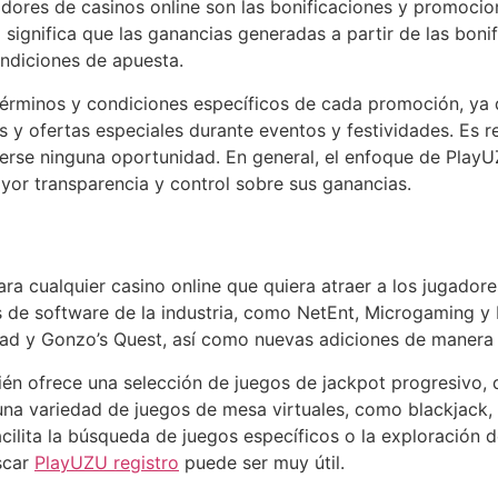
dores de casinos online son las bonificaciones y promocio
o significa que las ganancias generadas a partir de las bon
ndiciones de apuesta.
s términos y condiciones específicos de cada promoción, ya
s y ofertas especiales durante eventos y festividades. Es 
rse ninguna oportunidad. En general, el enfoque de PlayU
ayor transparencia y control sobre sus ganancias.
ara cualquier casino online que quiera atraer a los jugador
 de software de la industria, como NetEnt, Microgaming y
ead y Gonzo’s Quest, así como nuevas adiciones de manera 
n ofrece una selección de juegos de jackpot progresivo, 
a variedad de juegos de mesa virtuales, como blackjack, ru
 facilita la búsqueda de juegos específicos o la exploración
scar
PlayUZU registro
puede ser muy útil.