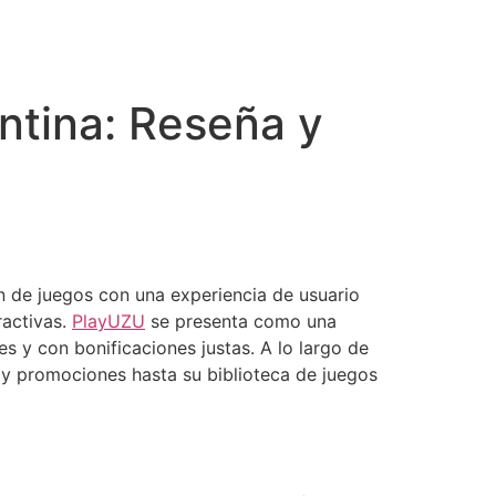
ntina: Reseña y
n de juegos con una experiencia de usuario
ractivas.
PlayUZU
se presenta como una
s y con bonificaciones justas. A lo largo de
s y promociones hasta su biblioteca de juegos