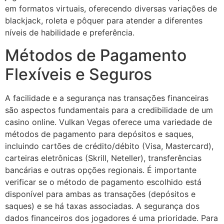
em formatos virtuais, oferecendo diversas variações de
blackjack, roleta e pôquer para atender a diferentes
níveis de habilidade e preferência.
Métodos de Pagamento
Flexíveis e Seguros
A facilidade e a segurança nas transações financeiras
são aspectos fundamentais para a credibilidade de um
casino online. Vulkan Vegas oferece uma variedade de
métodos de pagamento para depósitos e saques,
incluindo cartões de crédito/débito (Visa, Mastercard),
carteiras eletrônicas (Skrill, Neteller), transferências
bancárias e outras opções regionais. É importante
verificar se o método de pagamento escolhido está
disponível para ambas as transações (depósitos e
saques) e se há taxas associadas. A segurança dos
dados financeiros dos jogadores é uma prioridade. Para