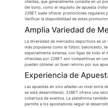
clientes, que generalmente consiste en un po
del bono, como el requisito de apuesta (rollo
22BET suele ofrecer promociones regulares pa
Verificar la disponibilidad de estas promocio
Amplia Variedad de Me
La diversidad de mercados deportivos es un 
más populares como el fútbol, baloncesto, ten
especialmente extensa, con ligas de todo el m
ofrecidas por 22BET son competitivas en com
pueden obtener un buen retorno por sus apu
Experiencia de Apuest
Las apuestas en vivo añaden un nivel extra d
se está desarrollando. 22BET ofrece una sec
cobertura de eventos. La plataforma también o
permite a los apostadores seguir el desarrol