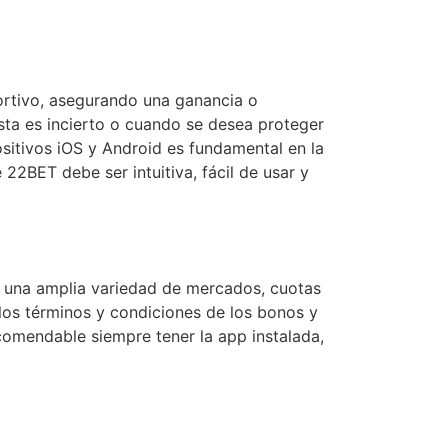
portivo, asegurando una ganancia o
sta es incierto o cuando se desea proteger
sitivos iOS y Android es fundamental en la
22BET debe ser intuitiva, fácil de usar y
o una amplia variedad de mercados, cuotas
los términos y condiciones de los bonos y
ecomendable siempre tener la app instalada,