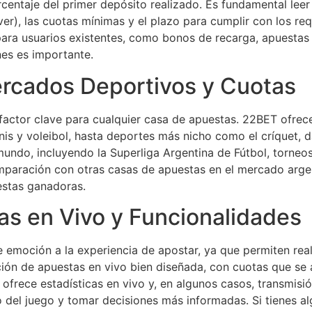
rcentaje del primer depósito realizado. Es fundamental lee
ver), las cuotas mínimas y el plazo para cumplir con los r
ra usuarios existentes, como bonos de recarga, apuestas g
nes es importante.
rcados Deportivos y Cuotas
factor clave para cualquier casa de apuestas. 22BET ofre
is y voleibol, hasta deportes más nicho como el críquet, d
undo, incluyendo la Superliga Argentina de Fútbol, torneos
paración con otras casas de apuestas en el mercado argent
estas ganadoras.
as en Vivo y Funcionalidades
e emoción a la experiencia de apostar, ya que permiten rea
ción de apuestas en vivo bien diseñada, con cuotas que se
frece estadísticas en vivo y, en algunos casos, transmisió
lo del juego y tomar decisiones más informadas. Si tienes 