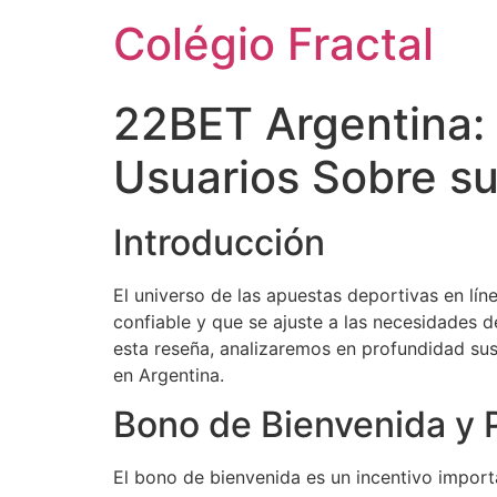
Colégio Fractal
22BET Argentina:
Usuarios Sobre s
Introducción
El universo de las apuestas deportivas en lín
confiable y que se ajuste a las necesidades 
esta reseña, analizaremos en profundidad sus 
en Argentina.
Bono de Bienvenida y 
El bono de bienvenida es un incentivo impor