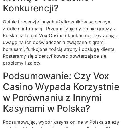
Konkurencji?
Opinie i recenzje innych użytkowników są cennym
źródłem informacji. Przeanalizujemy opinie graczy z
Polska na temat Vox Casino i konkurencji, zwracając
uwagę na ich doświadczenia związane z grami,
bonusami, funkcjonalnością strony i obsługą klienta.
Postaramy się zidentyfikować powtarzające się
problemy i zalety.
Podsumowanie: Czy Vox
Casino Wypada Korzystnie
w Porównaniu z Innymi
Kasynami w Polska?
Podsumowując, wybór kasyna online w Polska zależy