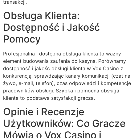
transakcji.
Obsługa Klienta:
Dostępność i Jakość
Pomocy
Profesjonalna i dostępna obsługa klienta to ważny
element budowania zaufania do kasyna. Porównamy
dostępność i jakość obsługi klienta w Vox Casino z
konkurencją, sprawdzając kanały komunikacji (czat na
żywo, e-mail, telefon), czas odpowiedzi i kompetencje
pracowników obsługi. Szybka i pomocna obsługa
klienta to podstawa satysfakcji gracza.
Opinie i Recenzje
Użytkowników: Co Gracze
Mówią o Vox Casino i