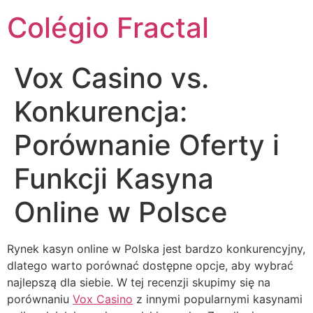
Colégio Fractal
Vox Casino vs.
Konkurencja:
Porównanie Oferty i
Funkcji Kasyna
Online w Polsce
Rynek kasyn online w Polska jest bardzo konkurencyjny,
dlatego warto porównać dostępne opcje, aby wybrać
najlepszą dla siebie. W tej recenzji skupimy się na
porównaniu
Vox Casino
z innymi popularnymi kasynami