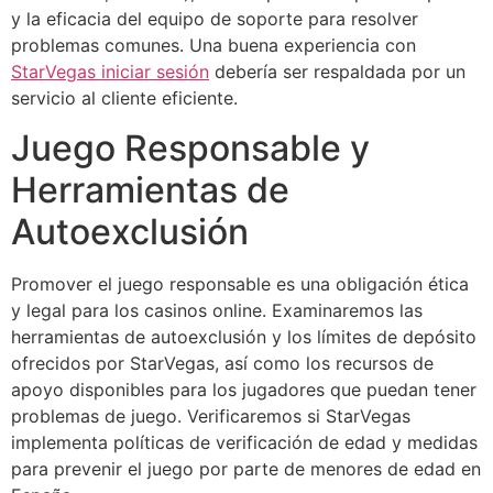
y la eficacia del equipo de soporte para resolver
problemas comunes. Una buena experiencia con
StarVegas iniciar sesión
debería ser respaldada por un
servicio al cliente eficiente.
Juego Responsable y
Herramientas de
Autoexclusión
Promover el juego responsable es una obligación ética
y legal para los casinos online. Examinaremos las
herramientas de autoexclusión y los límites de depósito
ofrecidos por StarVegas, así como los recursos de
apoyo disponibles para los jugadores que puedan tener
problemas de juego. Verificaremos si StarVegas
implementa políticas de verificación de edad y medidas
para prevenir el juego por parte de menores de edad en