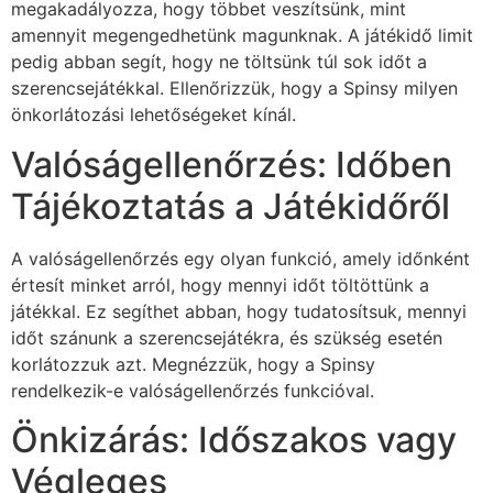
megakadályozza, hogy többet veszítsünk, mint
amennyit megengedhetünk magunknak. A játékidő limit
pedig abban segít, hogy ne töltsünk túl sok időt a
szerencsejátékkal. Ellenőrizzük, hogy a Spinsy milyen
önkorlátozási lehetőségeket kínál.
Valóságellenőrzés: Időben
Tájékoztatás a Játékidőről
A valóságellenőrzés egy olyan funkció, amely időnként
értesít minket arról, hogy mennyi időt töltöttünk a
játékkal. Ez segíthet abban, hogy tudatosítsuk, mennyi
időt szánunk a szerencsejátékra, és szükség esetén
korlátozzuk azt. Megnézzük, hogy a Spinsy
rendelkezik-e valóságellenőrzés funkcióval.
Önkizárás: Időszakos vagy
Végleges