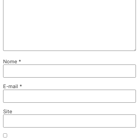
Nome
*
E-mail
*
Site