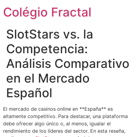
Colégio Fractal
SlotStars vs. la
Competencia:
Análisis Comparativo
en el Mercado
Español
El mercado de casinos online en **España** es
altamente competitivo. Para destacar, una plataforma
debe ofrecer algo único o, al menos, igualar el
rendimiento de los líderes del sector. En esta reseña,