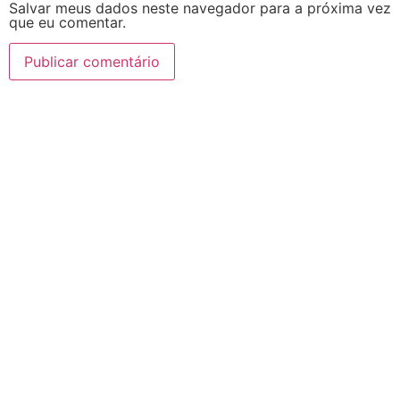
Salvar meus dados neste navegador para a próxima vez
que eu comentar.