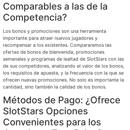
Comparables a las de la
Competencia?
Los bonos y promociones son una herramienta
importante para atraer nuevos jugadores y
recompensar a los existentes. Compararemos las
ofertas de bonos de bienvenida, promociones
semanales y programas de lealtad de SlotStars con las
de sus competidores, analizando el valor de los bonos,
los requisitos de apuesta, y la frecuencia con la que se
ofrecen nuevas promociones. No solo es importante la
cantidad, sino también la calidad de los bonos.
Métodos de Pago: ¿Ofrece
SlotStars Opciones
Convenientes para los