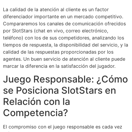
La calidad de la atención al cliente es un factor
diferenciador importante en un mercado competitivo.
Compararemos los canales de comunicación ofrecidos
por SlotStars (chat en vivo, correo electrónico,
teléfono) con los de sus competidores, analizando los
tiempos de respuesta, la disponibilidad del servicio, y la
calidad de las respuestas proporcionadas por los
agentes. Un buen servicio de atención al cliente puede
marcar la diferencia en la satisfacción del jugador.
Juego Responsable: ¿Cómo
se Posiciona SlotStars en
Relación con la
Competencia?
El compromiso con el juego responsable es cada vez