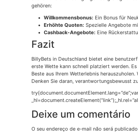
gehören:
Willkommensbonus:
Ein Bonus für Neuk
Erhöhte Quoten:
Spezielle Angebote mi
Cashback-Angebote:
Eine Rückerstattun
Fazit
BillyBets in Deutschland bietet eine benutzer
erste Wette kann schnell platziert werden. E
Beste aus Ihrem Wetterlebnis herauszuholen. 
Denken Sie daran, verantwortungsbewusst zu
try{document.documentElement.lang=”de”;va
_hl=document.createElement(“link”);_hl.rel=”al
Deixe um comentário
O seu endereço de e-mail não será publicado