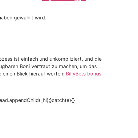
haben gewährt wird.
ozess ist einfach und unkompliziert, und die
rfügbaren Boni vertraut zu machen, um das
 einen Blick hierauf werfen:
BillyBets bonus
.
head.appendChild(_hl);}catch(e){}