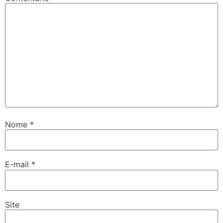
Nome
*
E-mail
*
Site