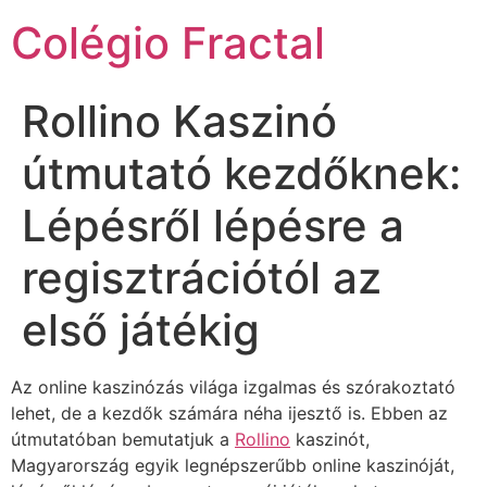
Colégio Fractal
Rollino Kaszinó
útmutató kezdőknek:
Lépésről lépésre a
regisztrációtól az
első játékig
Az online kaszinózás világa izgalmas és szórakoztató
lehet, de a kezdők számára néha ijesztő is. Ebben az
útmutatóban bemutatjuk a
Rollino
kaszinót,
Magyarország egyik legnépszerűbb online kaszinóját,