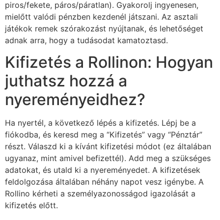
piros/fekete, páros/páratlan). Gyakorolj ingyenesen,
mielőtt valódi pénzben kezdenél játszani. Az asztali
játékok remek szórakozást nyújtanak, és lehetőséget
adnak arra, hogy a tudásodat kamatoztasd.
Kifizetés a Rollinon: Hogyan
juthatsz hozzá a
nyereményeidhez?
Ha nyertél, a következő lépés a kifizetés. Lépj be a
fiókodba, és keresd meg a “Kifizetés” vagy “Pénztár”
részt. Válaszd ki a kívánt kifizetési módot (ez általában
ugyanaz, mint amivel befizettél). Add meg a szükséges
adatokat, és utald ki a nyereményedet. A kifizetések
feldolgozása általában néhány napot vesz igénybe. A
Rollino kérheti a személyazonosságod igazolását a
kifizetés előtt.