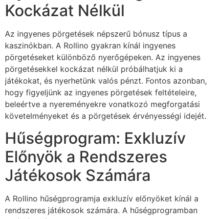
Kockázat Nélkül
Az ingyenes pörgetések népszerű bónusz típus a
kaszinókban. A Rollino gyakran kínál ingyenes
pörgetéseket különböző nyerőgépeken. Az ingyenes
pörgetésekkel kockázat nélkül próbálhatjuk ki a
játékokat, és nyerhetünk valós pénzt. Fontos azonban,
hogy figyeljünk az ingyenes pörgetések feltételeire,
beleértve a nyereményekre vonatkozó megforgatási
követelményeket és a pörgetések érvényességi idejét.
Hűségprogram: Exkluzív
Előnyök a Rendszeres
Játékosok Számára
A Rollino hűségprogramja exkluzív előnyöket kínál a
rendszeres játékosok számára. A hűségprogramban