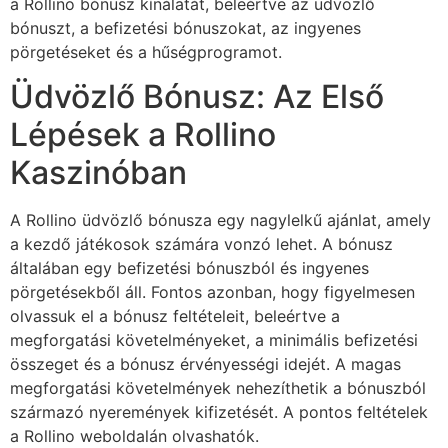
a Rollino bónusz kínálatát, beleértve az üdvözlő
bónuszt, a befizetési bónuszokat, az ingyenes
pörgetéseket és a hűségprogramot.
Üdvözlő Bónusz: Az Első
Lépések a Rollino
Kaszinóban
A Rollino üdvözlő bónusza egy nagylelkű ajánlat, amely
a kezdő játékosok számára vonzó lehet. A bónusz
általában egy befizetési bónuszból és ingyenes
pörgetésekből áll. Fontos azonban, hogy figyelmesen
olvassuk el a bónusz feltételeit, beleértve a
megforgatási követelményeket, a minimális befizetési
összeget és a bónusz érvényességi idejét. A magas
megforgatási követelmények nehezíthetik a bónuszból
származó nyeremények kifizetését. A pontos feltételek
a Rollino weboldalán olvashatók.