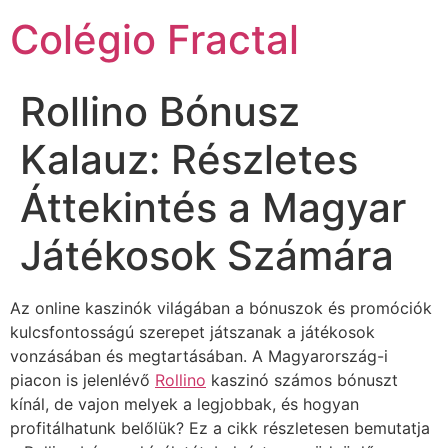
Colégio Fractal
Rollino Bónusz
Kalauz: Részletes
Áttekintés a Magyar
Játékosok Számára
Az online kaszinók világában a bónuszok és promóciók
kulcsfontosságú szerepet játszanak a játékosok
vonzásában és megtartásában. A Magyarország-i
piacon is jelenlévő
Rollino
kaszinó számos bónuszt
kínál, de vajon melyek a legjobbak, és hogyan
profitálhatunk belőlük? Ez a cikk részletesen bemutatja