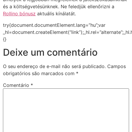
és a költségvetésünknek. Ne feledjük ellenőrizni a
Rollino bónusz
aktuális kínálatát.
try{document.documentElement.lang=”hu”;var
_hl=document.createElement(“link”);_hl.rel=”alternate”;_hl
{}
Deixe um comentário
O seu endereço de e-mail não será publicado.
Campos
obrigatórios são marcados com
*
Comentário
*