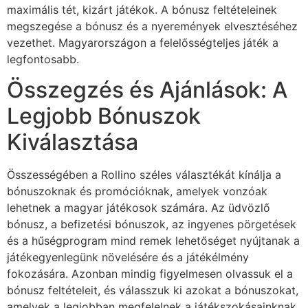
maximális tét, kizárt játékok. A bónusz feltételeinek
megszegése a bónusz és a nyeremények elvesztéséhez
vezethet. Magyarországon a felelősségteljes játék a
legfontosabb.
Összegzés és Ajánlások: A
Legjobb Bónuszok
Kiválasztása
Összességében a Rollino széles választékát kínálja a
bónuszoknak és promócióknak, amelyek vonzóak
lehetnek a magyar játékosok számára. Az üdvözlő
bónusz, a befizetési bónuszok, az ingyenes pörgetések
és a hűségprogram mind remek lehetőséget nyújtanak a
játékegyenlegünk növelésére és a játékélmény
fokozására. Azonban mindig figyelmesen olvassuk el a
bónusz feltételeit, és válasszuk ki azokat a bónuszokat,
amelyek a legjobban megfelelnek a játékszokásainknak