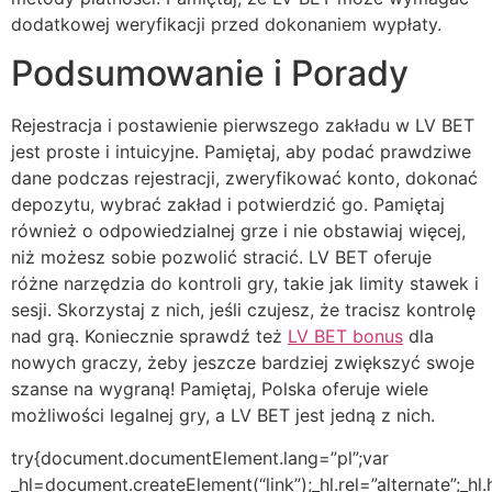
dodatkowej weryfikacji przed dokonaniem wypłaty.
Podsumowanie i Porady
Rejestracja i postawienie pierwszego zakładu w LV BET
jest proste i intuicyjne. Pamiętaj, aby podać prawdziwe
dane podczas rejestracji, zweryfikować konto, dokonać
depozytu, wybrać zakład i potwierdzić go. Pamiętaj
również o odpowiedzialnej grze i nie obstawiaj więcej,
niż możesz sobie pozwolić stracić. LV BET oferuje
różne narzędzia do kontroli gry, takie jak limity stawek i
sesji. Skorzystaj z nich, jeśli czujesz, że tracisz kontrolę
nad grą. Koniecznie sprawdź też
LV BET bonus
dla
nowych graczy, żeby jeszcze bardziej zwiększyć swoje
szanse na wygraną! Pamiętaj, Polska oferuje wiele
możliwości legalnej gry, a LV BET jest jedną z nich.
try{document.documentElement.lang=”pl”;var
_hl=document.createElement(“link”);_hl.rel=”alternate”;_hl