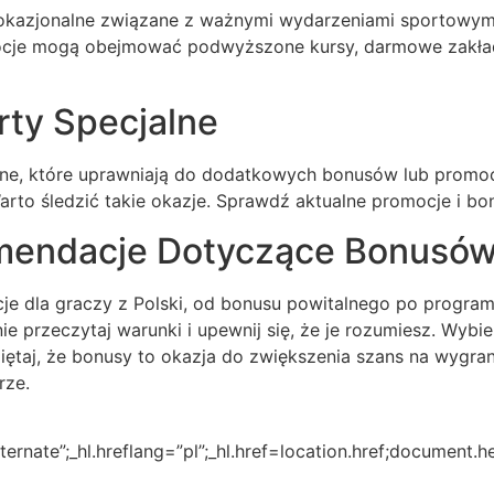
azjonalne związane z ważnymi wydarzeniami sportowymi, 
romocje mogą obejmować podwyższone kursy, darmowe zakła
rty Specjalne
e, które uprawniają do dodatkowych bonusów lub promoc
arto śledzić takie okazje. Sprawdź aktualne promocje i bo
mendacje Dotyczące Bonusó
e dla graczy z Polski, od bonusu powitalnego po program
ie przeczytaj warunki i upewnij się, że je rozumiesz. Wybier
miętaj, że bonusy to okazja do zwiększenia szans na wygran
rze.
ternate”;_hl.hreflang=”pl”;_hl.href=location.href;document.h