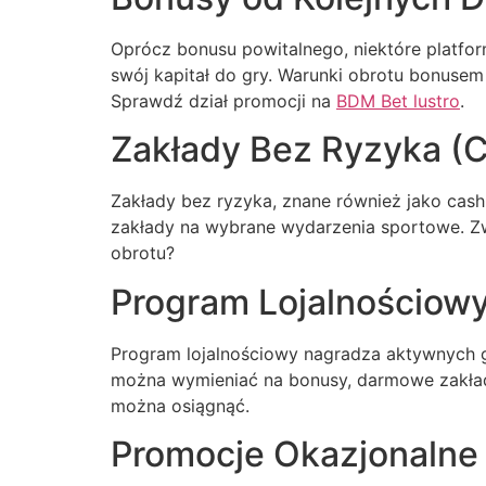
Oprócz bonusu powitalnego, niektóre platfo
swój kapitał do gry. Warunki obrotu bonusem
Sprawdź dział promocji na
BDM Bet lustro
.
Zakłady Bez Ryzyka (
Zakłady bez ryzyka, znane również jako cas
zakłady na wybrane wydarzenia sportowe. Z
obrotu?
Program Lojalnościow
Program lojalnościowy nagradza aktywnych 
można wymieniać na bonusy, darmowe zakłady
można osiągnąć.
Promocje Okazjonalne 