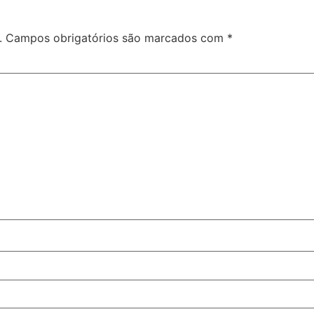
.
Campos obrigatórios são marcados com
*