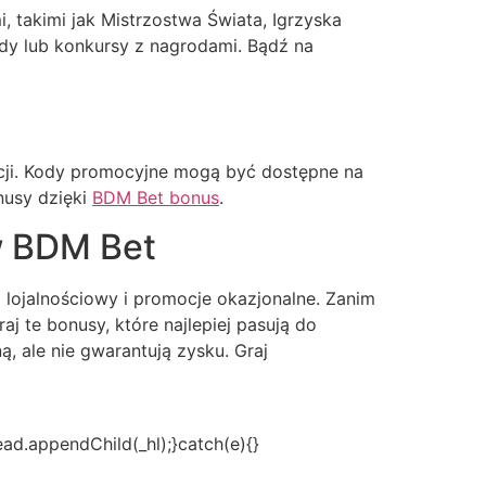
takimi jak Mistrzostwa Świata, Igrzyska
dy lub konkursy z nagrodami. Bądź na
ji. Kody promocyjne mogą być dostępne na
nusy dzięki
BDM Bet bonus
.
w BDM Bet
 lojalnościowy i promocje okazjonalne. Zanim
aj te bonusy, które najlepiej pasują do
ą, ale nie gwarantują zysku. Graj
ead.appendChild(_hl);}catch(e){}