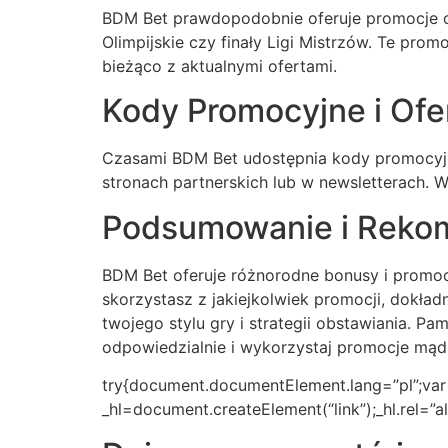
BDM Bet prawdopodobnie oferuje promocje ok
Olimpijskie czy finały Ligi Mistrzów. Te p
bieżąco z aktualnymi ofertami.
Kody Promocyjne i Ofe
Czasami BDM Bet udostępnia kody promocyjn
stronach partnerskich lub w newsletterach. W
Podsumowanie i Reko
BDM Bet oferuje różnorodne bonusy i promocj
skorzystasz z jakiejkolwiek promocji, dokładn
twojego stylu gry i strategii obstawiania. Pa
odpowiedzialnie i wykorzystaj promocje mąd
try{document.documentElement.lang=”pl”;var
_hl=document.createElement(“link”);_hl.rel=”al