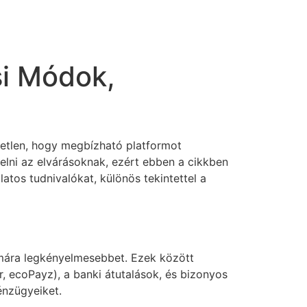
si Módok,
tetlen, hogy megbízható platformot
lelni az elvárásoknak, ezért ebben a cikkben
atos tudnivalókat, különös tekintettel a
ámára legkényelmesebbet. Ezek között
r, ecoPayz), a banki átutalások, és bizonyos
énzügyeiket.