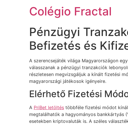
Colégio Fractal
Pénzügyi Tranzakc
Befizetés és Kifi
A szerencsejáték világa Magyarországon egyr
válasszanak a pénzügyi tranzakciók lebonyol
részletesen megvizsgáljuk a kínált fizetési m
magyarországi játékosok igényeire.
Elérhető Fizetési Módo
A
PriBet letöltés
többféle fizetési módot kín
megtalálhatók a hagyományos bankkártyás (Vis
esetekben kriptovaluták is. A széles választé