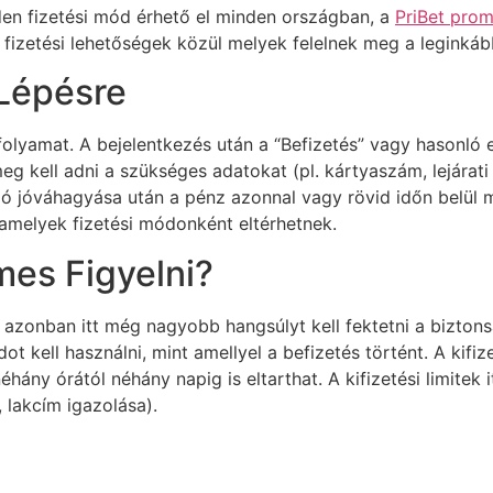
n fizetési mód érhető el minden országban, a
PriBet pro
fizetési lehetőségek közül melyek felelnek meg a leginkáb
 Lépésre
folyamat. A bejelentkezés után a “Befizetés” vagy hasonló 
meg kell adni a szükséges adatokat (pl. kártyaszám, lejára
ció jóváhagyása után a pénz azonnal vagy rövid időn belül m
, amelyek fizetési módonként eltérhetnek.
mes Figyelni?
, azonban itt még nagyobb hangsúlyt kell fektetni a bizton
ot kell használni, mint amellyel a befizetés történt. A kifi
éhány órától néhány napig is eltarthat. A kifizetési limitek i
, lakcím igazolása).