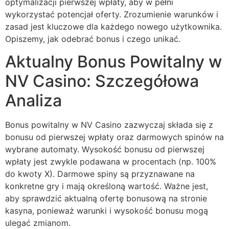
optymalizacji pierwszej wpłaty, aby w pełni
wykorzystać potencjał oferty. Zrozumienie warunków i
zasad jest kluczowe dla każdego nowego użytkownika.
Opiszemy, jak odebrać bonus i czego unikać.
Aktualny Bonus Powitalny w
NV Casino: Szczegółowa
Analiza
Bonus powitalny w NV Casino zazwyczaj składa się z
bonusu od pierwszej wpłaty oraz darmowych spinów na
wybrane automaty. Wysokość bonusu od pierwszej
wpłaty jest zwykle podawana w procentach (np. 100%
do kwoty X). Darmowe spiny są przyznawane na
konkretne gry i mają określoną wartość. Ważne jest,
aby sprawdzić aktualną ofertę bonusową na stronie
kasyna, ponieważ warunki i wysokość bonusu mogą
ulegać zmianom.