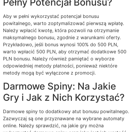
Pełny Potencjał Bonusu?
Aby w pełni wykorzystać potencjał bonusu
powitalnego, warto zoptymalizować pierwszą wpłatę.
Należy wpłacić kwotę, która pozwoli na otrzymanie
maksymalnego bonusu, zgodnie z warunkami oferty.
Przykładowo, jeśli bonus wynosi 100% do 500 PLN,
warto wpłacić 500 PLN, aby otrzymać dodatkowe 500
PLN bonusu. Należy również pamiętać o wyborze
odpowiedniej metody płatności, ponieważ niektóre
metody mogą być wyłączone z promocji.
Darmowe Spiny: Na Jakie
Gry i Jak z Nich Korzystać?
Darmowe spiny to dodatkowy atut bonusu powitalnego.
Zazwyczaj są one przyznawane na wybrane automaty
online. Należy sprawdzić, na jakie gry można