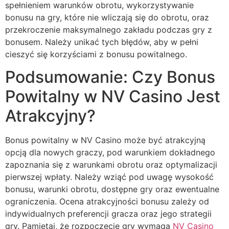
spełnieniem warunków obrotu, wykorzystywanie
bonusu na gry, które nie wliczają się do obrotu, oraz
przekroczenie maksymalnego zakładu podczas gry z
bonusem. Należy unikać tych błędów, aby w pełni
cieszyć się korzyściami z bonusu powitalnego.
Podsumowanie: Czy Bonus
Powitalny w NV Casino Jest
Atrakcyjny?
Bonus powitalny w NV Casino może być atrakcyjną
opcją dla nowych graczy, pod warunkiem dokładnego
zapoznania się z warunkami obrotu oraz optymalizacji
pierwszej wpłaty. Należy wziąć pod uwagę wysokość
bonusu, warunki obrotu, dostępne gry oraz ewentualne
ograniczenia. Ocena atrakcyjności bonusu zależy od
indywidualnych preferencji gracza oraz jego strategii
gry. Pamiętaj, że rozpoczęcie gry wymaga
NV Casino