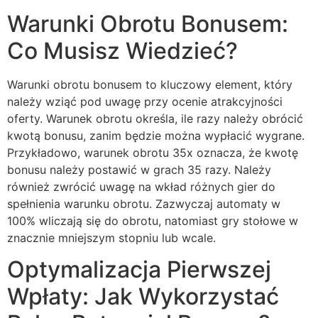
Warunki Obrotu Bonusem:
Co Musisz Wiedzieć?
Warunki obrotu bonusem to kluczowy element, który
należy wziąć pod uwagę przy ocenie atrakcyjności
oferty. Warunek obrotu określa, ile razy należy obrócić
kwotą bonusu, zanim będzie można wypłacić wygrane.
Przykładowo, warunek obrotu 35x oznacza, że kwotę
bonusu należy postawić w grach 35 razy. Należy
również zwrócić uwagę na wkład różnych gier do
spełnienia warunku obrotu. Zazwyczaj automaty w
100% wliczają się do obrotu, natomiast gry stołowe w
znacznie mniejszym stopniu lub wcale.
Optymalizacja Pierwszej
Wpłaty: Jak Wykorzystać