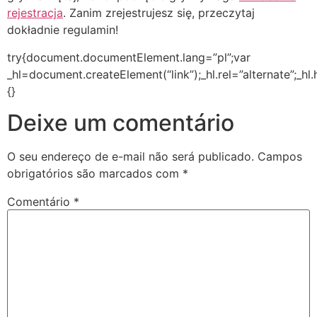
rejestracja
. Zanim zrejestrujesz się, przeczytaj
dokładnie regulamin!
try{document.documentElement.lang=”pl”;var
_hl=document.createElement(“link”);_hl.rel=”alternate”;_hl
{}
Deixe um comentário
O seu endereço de e-mail não será publicado.
Campos
obrigatórios são marcados com
*
Comentário
*