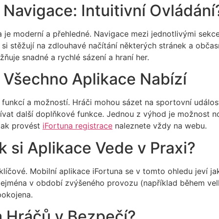
 Navigace: Intuitivní Ovládání
 je moderní a přehledné. Navigace mezi jednotlivými sekcemi 
é si stěžují na zdlouhavé načítání některých stránek a občas
ňuje snadné a rychlé sázení a hraní her.
 Všechno Aplikace Nabízí
u funkcí a možností. Hráči mohou sázet na sportovní události
ívat další doplňkové funkce. Jednou z výhod je možnost noti
jak provést
iFortuna registrace
naleznete vždy na webu.
ak si Aplikace Vede v Praxi?
 klíčové. Mobilní aplikace iFortuna se v tomto ohledu jeví ja
zejména v období zvýšeného provozu (například během velk
spokojena.
 Hráčů v Bezpečí?