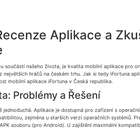
 Recenze Aplikace a Zku
e
u součástí našeho života, je kvalita mobilní aplikace pro on
 z největších hráčů na českém trhu. Jak si tedy iFortuna apl
st mobilní aplikace iFortuna v Česká republika.
ita: Problémy a Řešení
ně jednoduchá. Aplikace je dostupná pro zařízení s operač
ibilitou, zejména u starších verzí operačních systémů. Pro
PK souboru (pro Android). U zajištění maximální kompatibil