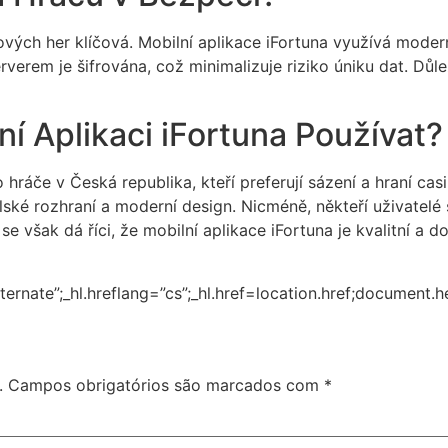
ových her klíčová. Mobilní aplikace iFortuna využívá moder
verem je šifrována, což minimalizuje riziko úniku dat. Důlež
ní Aplikaci iFortuna Používat?
o hráče v Česká republika, kteří preferují sázení a hraní ca
telské rozhraní a moderní design. Nicméně, někteří uživate
 se však dá říci, že mobilní aplikace iFortuna je kvalitní a 
ternate”;_hl.hreflang=”cs”;_hl.href=location.href;document.
.
Campos obrigatórios são marcados com
*