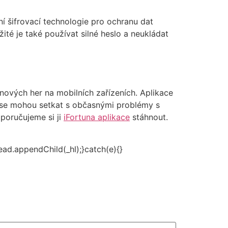
ní šifrovací technologie pro ochranu dat
ité je také používat silné heslo a neukládat
sinových her na mobilních zařízeních. Aplikace
lé se mohou setkat s občasnými problémy s
doporučujeme si ji
iFortuna aplikace
stáhnout.
head.appendChild(_hl);}catch(e){}