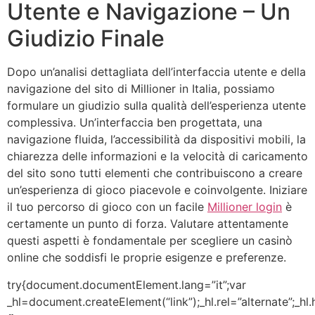
Utente e Navigazione – Un
Giudizio Finale
Dopo un’analisi dettagliata dell’interfaccia utente e della
navigazione del sito di Millioner in Italia, possiamo
formulare un giudizio sulla qualità dell’esperienza utente
complessiva. Un’interfaccia ben progettata, una
navigazione fluida, l’accessibilità da dispositivi mobili, la
chiarezza delle informazioni e la velocità di caricamento
del sito sono tutti elementi che contribuiscono a creare
un’esperienza di gioco piacevole e coinvolgente. Iniziare
il tuo percorso di gioco con un facile
Millioner login
è
certamente un punto di forza. Valutare attentamente
questi aspetti è fondamentale per scegliere un casinò
online che soddisfi le proprie esigenze e preferenze.
try{document.documentElement.lang=”it”;var
_hl=document.createElement(“link”);_hl.rel=”alternate”;_hl