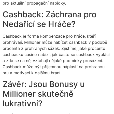
pro aktuální propagační nabídky.
Cashback: Záchrana pro
Nedařící se Hráče?
Cashback je forma kompenzace pro hráče, kteří
prohrávají. Millioner může nabízet cashback v podobě
procenta z prohraných sázek. Zjistíme, jaké procento
cashbacku casino nabízí, jak často se cashback vyplácí
a zda se na něj vztahují nějaké podmínky prosázení.
Cashback může být příjemnou náplastí na prohranou
hru a motivací k dalšímu hraní.
Závěr: Jsou Bonusy u
Millioner skutečně
lukrativní?