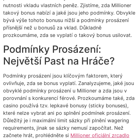
nutnosti vkladu vlastních peněz. Zjistíme, zda Millioner
takový bonus nabízí a jaké jsou jeho podmínky. Obvykle
bývá výše tohoto bonusu nižší a podmínky prosázení
přísnější než u bonusů za vklad. Důkladně
prozkoumáme, zda se vyplatí o takový bonus usilovat.
Podmínky Prosázení:
Největší Past na Hráče?
Podmínky prosázení jsou klíčovým faktorem, který
ovlivňuje, zda se bonus vyplatí. Zanalyzujeme, jaké jsou
obvyklé podmínky prosázení u Millioner a zda jsou v
porovnání s konkurencí férové. Prozkoumáme také, zda
casino používá tzv. lepkavé bonusy (sticky bonuses),
které nelze vybrat ani po splnění podmínek prosázení.
Důležitý je i maximální limit sázky při plnění wagering
requirements, jinak se sázky nemusí započítat. Než
začnete hrát, prohlédněte si
Millioner oficiální zrcadlo