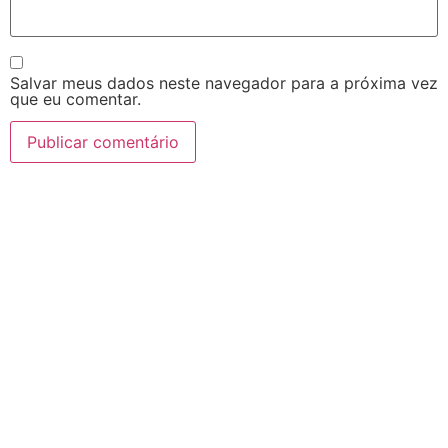
Salvar meus dados neste navegador para a próxima vez
que eu comentar.