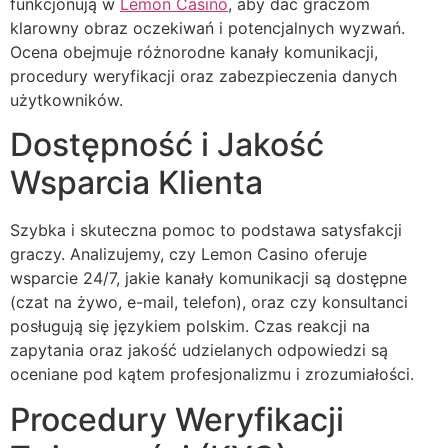
funkcjonują w
Lemon Casino
, aby dać graczom
klarowny obraz oczekiwań i potencjalnych wyzwań.
Ocena obejmuje różnorodne kanały komunikacji,
procedury weryfikacji oraz zabezpieczenia danych
użytkowników.
Dostępność i Jakość
Wsparcia Klienta
Szybka i skuteczna pomoc to podstawa satysfakcji
graczy. Analizujemy, czy Lemon Casino oferuje
wsparcie 24/7, jakie kanały komunikacji są dostępne
(czat na żywo, e-mail, telefon), oraz czy konsultanci
posługują się językiem polskim. Czas reakcji na
zapytania oraz jakość udzielanych odpowiedzi są
oceniane pod kątem profesjonalizmu i zrozumiałości.
Procedury Weryfikacji