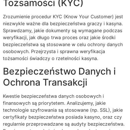
Tożsamości (KYC)
Zrozumienie procedur KYC (Know Your Customer) jest
niezwykle ważne dla bezpieczeństwa graczy i kasyna.
Sprawdzamy, jakie dokumenty są wymagane podczas
weryfikacji, jak długo trwa proces oraz jakie środki
bezpieczeństwa są stosowane w celu ochrony danych
osobowych. Przejrzysta i sprawna weryfikacja
tożsamości świadczy o rzetelności kasyna.
Bezpieczeństwo Danych i
Ochrona Transakcji
Kwestie bezpieczeństwa danych osobowych i
finansowych są priorytetem. Analizujemy, jakie
technologie szyfrowania są stosowane (np. SSL), jakie
certyfikaty bezpieczeństwa posiada kasyno, oraz czy
regularnie przeprowadzane są audyty bezpieczeństwa.