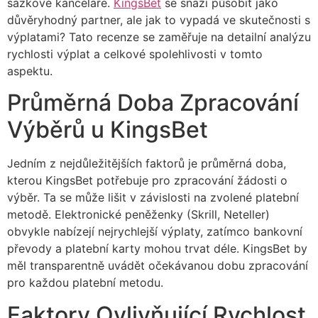
sázkové kanceláře.
KingsBet
se snaží působit jako
důvěryhodný partner, ale jak to vypadá ve skutečnosti s
výplatami? Tato recenze se zaměřuje na detailní analýzu
rychlosti výplat a celkové spolehlivosti v tomto
aspektu.
Průměrná Doba Zpracování
Výběrů u KingsBet
Jedním z nejdůležitějších faktorů je průměrná doba,
kterou KingsBet potřebuje pro zpracování žádosti o
výběr. Ta se může lišit v závislosti na zvolené platební
metodě. Elektronické peněženky (Skrill, Neteller)
obvykle nabízejí nejrychlejší výplaty, zatímco bankovní
převody a platební karty mohou trvat déle. KingsBet by
měl transparentně uvádět očekávanou dobu zpracování
pro každou platební metodu.
Faktory Ovlivňující Rychlost