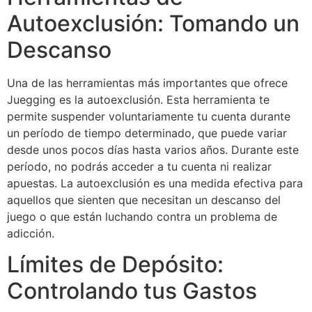
Autoexclusión: Tomando un
Descanso
Una de las herramientas más importantes que ofrece
Juegging es la autoexclusión. Esta herramienta te
permite suspender voluntariamente tu cuenta durante
un período de tiempo determinado, que puede variar
desde unos pocos días hasta varios años. Durante este
período, no podrás acceder a tu cuenta ni realizar
apuestas. La autoexclusión es una medida efectiva para
aquellos que sienten que necesitan un descanso del
juego o que están luchando contra un problema de
adicción.
Límites de Depósito:
Controlando tus Gastos