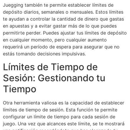
Juegging también te permite establecer límites de
depósito diarios, semanales o mensuales. Estos límites
te ayudan a controlar la cantidad de dinero que gastas
en apuestas y a evitar gastar más de lo que puedes
permitirte perder. Puedes ajustar tus límites de depósito
en cualquier momento, pero cualquier aumento
requerirá un período de espera para asegurar que no
estás tomando decisiones impulsivas.
Límites de Tiempo de
Sesión: Gestionando tu
Tiempo
Otra herramienta valiosa es la capacidad de establecer
límites de tiempo de sesión. Esta función te permite
configurar un límite de tiempo para cada sesión de
juego. Una vez que alcances este límite, se te mostrará