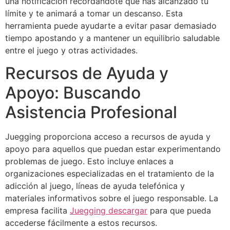
una notificación recordándote que has alcanzado tu
límite y te animará a tomar un descanso. Esta
herramienta puede ayudarte a evitar pasar demasiado
tiempo apostando y a mantener un equilibrio saludable
entre el juego y otras actividades.
Recursos de Ayuda y
Apoyo: Buscando
Asistencia Profesional
Juegging proporciona acceso a recursos de ayuda y
apoyo para aquellos que puedan estar experimentando
problemas de juego. Esto incluye enlaces a
organizaciones especializadas en el tratamiento de la
adicción al juego, líneas de ayuda telefónica y
materiales informativos sobre el juego responsable. La
empresa facilita
Juegging descargar
para que pueda
accederse fácilmente a estos recursos.