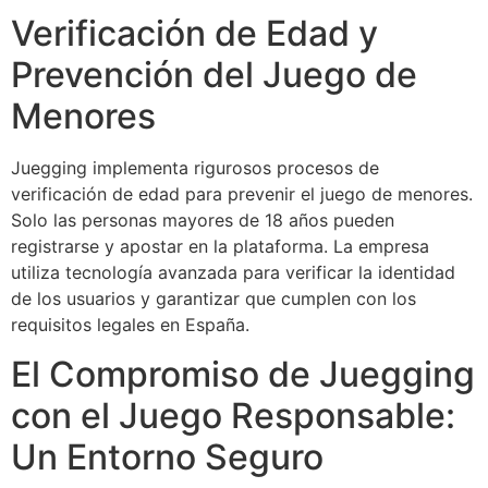
Verificación de Edad y
Prevención del Juego de
Menores
Juegging implementa rigurosos procesos de
verificación de edad para prevenir el juego de menores.
Solo las personas mayores de 18 años pueden
registrarse y apostar en la plataforma. La empresa
utiliza tecnología avanzada para verificar la identidad
de los usuarios y garantizar que cumplen con los
requisitos legales en España.
El Compromiso de Juegging
con el Juego Responsable:
Un Entorno Seguro