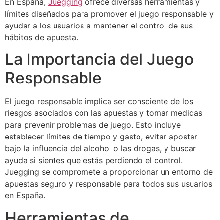
En España,
Juegging
ofrece diversas herramientas y
límites diseñados para promover el juego responsable y
ayudar a los usuarios a mantener el control de sus
hábitos de apuesta.
La Importancia del Juego
Responsable
El juego responsable implica ser consciente de los
riesgos asociados con las apuestas y tomar medidas
para prevenir problemas de juego. Esto incluye
establecer límites de tiempo y gasto, evitar apostar
bajo la influencia del alcohol o las drogas, y buscar
ayuda si sientes que estás perdiendo el control.
Juegging se compromete a proporcionar un entorno de
apuestas seguro y responsable para todos sus usuarios
en España.
Herramientas de