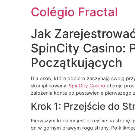
Colégio Fractal
Jak Zarejestrować
SpinCity Casino: 
Początkujących
Dla osób, które dopiero zaczynają swoją prz
skomplikowany.
SpinCity Casino
oferuje pros
założenia konta po postawienie pierwszego z
Krok 1: Przejście do St
Pierwszym krokiem jest przejście na stronę gł
on w górnym prawym rogu strony. Po kliknięc