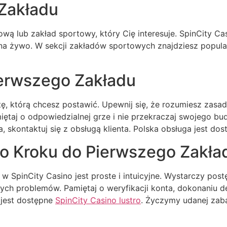
 Zakładu
ą lub zakład sportowy, który Cię interesuje. SpinCity Casi
y na żywo. W sekcji zakładów sportowych znajdziesz popular
ierwszego Zakładu
, którą chcesz postawić. Upewnij się, że rozumiesz zasad
iętaj o odpowiedzialnej grze i nie przekraczaj swojego bu
 skontaktuj się z obsługą klienta. Polska obsługa jest dos
o Kroku do Pierwszego Zakła
u w SpinCity Casino jest proste i intuicyjne. Wystarczy 
ych problemów. Pamiętaj o weryfikacji konta, dokonaniu de
 jest dostępne
SpinCity Casino lustro
. Życzymy udanej zab