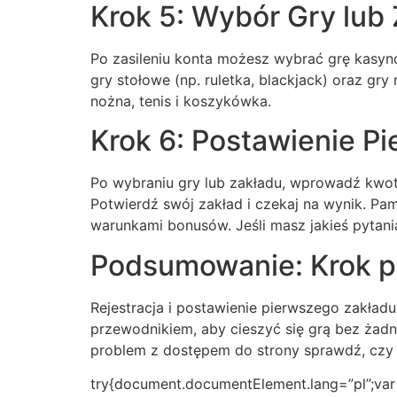
Krok 5: Wybór Gry lub
Po zasileniu konta możesz wybrać grę kasynow
gry stołowe (np. ruletka, blackjack) oraz gr
nożna, tenis i koszykówka.
Krok 6: Postawienie P
Po wybraniu gry lub zakładu, wprowadź kwotę
Potwierdź swój zakład i czekaj na wynik. Pam
warunkami bonusów. Jeśli masz jakieś pytania,
Podsumowanie: Krok p
Rejestracja i postawienie pierwszego zakład
przewodnikiem, aby cieszyć się grą bez żadn
problem z dostępem do strony sprawdź, czy
try{document.documentElement.lang=”pl”;var