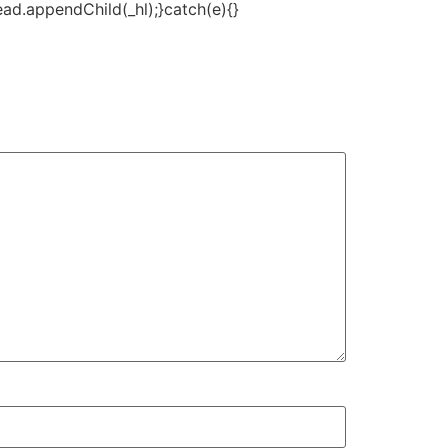
ead.appendChild(_hl);}catch(e){}