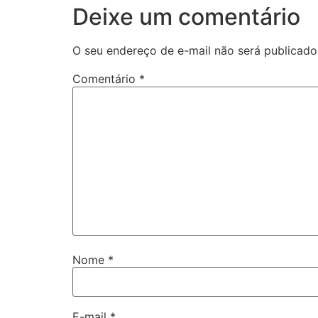
Deixe um comentário
O seu endereço de e-mail não será publicado
Comentário
*
Nome
*
E-mail
*