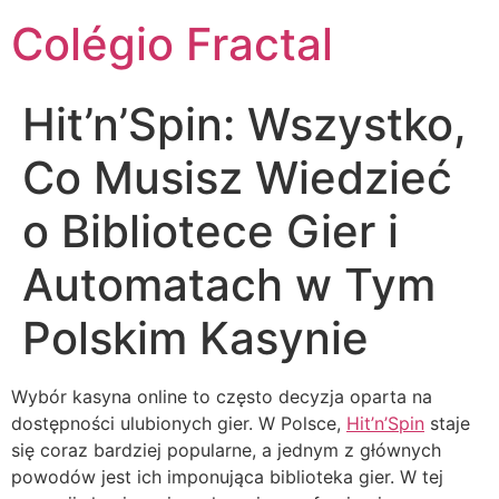
Colégio Fractal
Hit’n’Spin: Wszystko,
Co Musisz Wiedzieć
o Bibliotece Gier i
Automatach w Tym
Polskim Kasynie
Wybór kasyna online to często decyzja oparta na
dostępności ulubionych gier. W Polsce,
Hit’n’Spin
staje
się coraz bardziej popularne, a jednym z głównych
powodów jest ich imponująca biblioteka gier. W tej