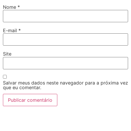
Nome
*
E-mail
*
Site
Salvar meus dados neste navegador para a próxima vez
que eu comentar.