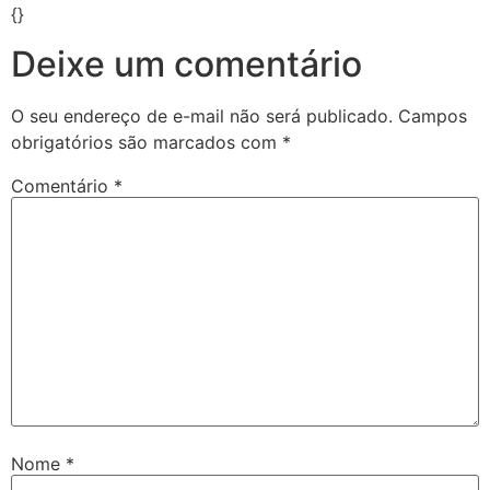
{}
Deixe um comentário
O seu endereço de e-mail não será publicado.
Campos
obrigatórios são marcados com
*
Comentário
*
Nome
*