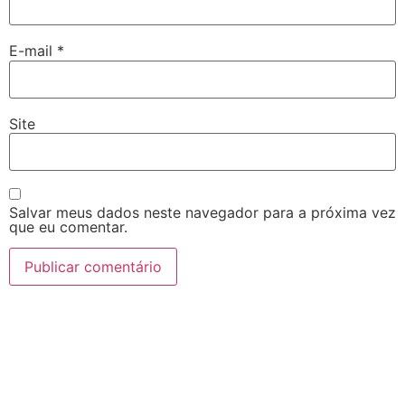
E-mail
*
Site
Salvar meus dados neste navegador para a próxima vez
que eu comentar.