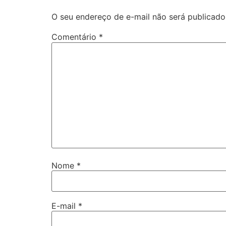
O seu endereço de e-mail não será publicado
Comentário
*
Nome
*
E-mail
*