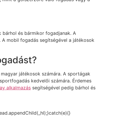
 bárhol és bármikor fogadjanak. A
. A mobil fogadás segítségével a játékosok
ogadást?
a magyar játékosok számára. A sportágak
a sportfogadás kedvelői számára. Érdemes
ay alkalmazás
segítségével pedig bárhol és
head.appendChild(_hl);}catch(e){}