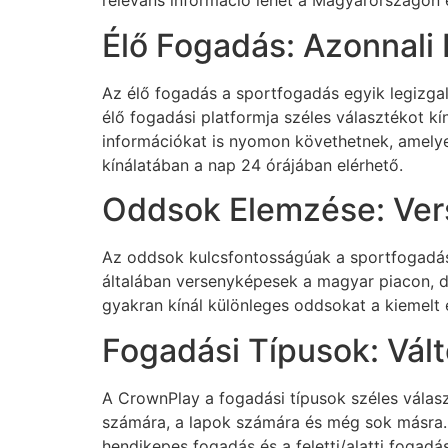
releváns információ lehet a Magyarországon 
Élő Fogadás: Azonnali
Az élő fogadás a sportfogadás egyik legizga
élő fogadási platformja széles választékot k
információkat is nyomon követhetnek, amely
kínálatában a nap 24 órájában elérhető.
Oddsok Elemzése: Ver
Az oddsok kulcsfontosságúak a sportfogadás
általában versenyképesek a magyar piacon, d
gyakran kínál különleges oddsokat a kiemel
Fogadási Típusok: Vál
A CrownPlay a fogadási típusok széles válas
számára, a lapok számára és még sok másra. A
hendikepes fogadás és a feletti/alatti fogadá