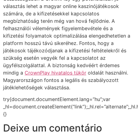
választás lehet a magyar online kaszinójátékosok
számára, de a kifizetésekkel kapcsolatos
megbízhatóság terén még van hová fejlődnie. A
felhasználói vélemények figyelembevétele és a
kifizetési folyamatok optimalizálása elengedhetetlen a
platform hosszú távú sikeréhez. Fontos, hogy a
játékosok tájékozódjanak a kifizetési feltételekről és
szükség esetén vegyék fel a kapcsolatot az
ügyfélszolgálattal. A biztonság kedvéért érdemes
mindig a
CrownPlay hivatalos tükör
oldalát használni.
Magyarországon fontos a legális és szabályozott
játéklehetőségek választása.
try{document.documentElement.lang=”hu”;var
_hl=document.createElement(“link”);_hl.rel=”alternate”;_hl
{}
Deixe um comentário