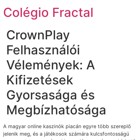
Colégio Fractal
CrownPlay
Felhasználói
Vélemények: A
Kifizetések
Gyorsasága és
Megbízhatósága
A magyar online kaszinók piacán egyre több szereplő
jelenik meg, és a játékosok számára kulcsfontosságú