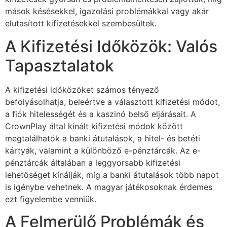
mások késésekkel, igazolási problémákkal vagy akár
elutasított kifizetésekkel szembesültek.
A Kifizetési Időközök: Valós
Tapasztalatok
A kifizetési időközöket számos tényező
befolyásolhatja, beleértve a választott kifizetési módot,
a fiók hitelességét és a kaszinó belső eljárásait. A
CrownPlay által kínált kifizetési módok között
megtalálhatók a banki átutalások, a hitel- és betéti
kártyák, valamint a különböző e-pénztárcák. Az e-
pénztárcák általában a leggyorsabb kifizetési
lehetőséget kínálják, míg a banki átutalások több napot
is igénybe vehetnek. A magyar játékosoknak érdemes
ezt figyelembe venniük.
A Felmerülő Problémák és