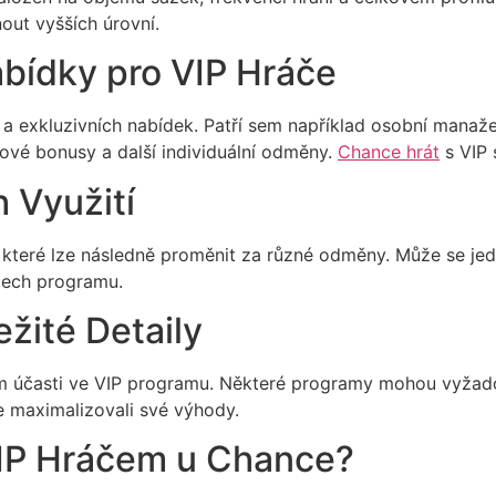
nout vyšších úrovní.
abídky pro VIP Hráče
 exkluzivních nabídek. Patří sem například osobní manažeři
nové bonusy a další individuální odměny.
Chance hrát
s VIP 
h Využití
y, které lze následně proměnit za různé odměny. Může se j
dlech programu.
žité Detaily
ám účasti ve VIP programu. Některé programy mohou vyžad
te maximalizovali své výhody.
 VIP Hráčem u Chance?