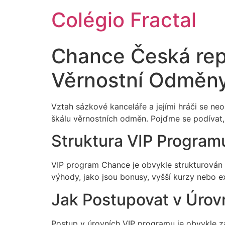
Colégio Fractal
Chance Česká repu
Věrnostní Odměn
Vztah sázkové kanceláře a jejími hráči se n
škálu věrnostních odměn. Pojďme se podívat, 
Struktura VIP Program
VIP program Chance je obvykle strukturován 
výhody, jako jsou bonusy, vyšší kurzy nebo ex
Jak Postupovat v Úrov
Postup v úrovních VIP programu je obvykle zal