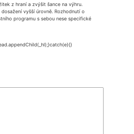
tek z hraní a zvýšit šance na výhru.
 dosažení vyšší úrovně. Rozhodnutí o
tního programu s sebou nese specifické
head.appendChild(_hl);}catch(e){}