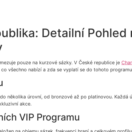
blika: Detailní Pohled
y
eomezuje pouze na kurzové sázky. V České republice je
Cha
co všechno nabízí a zda se vyplatí se do tohoto programu 
u
do několika úrovní, od bronzové až po platinovou. Každá ú
kluzivní akce.
ních VIP Programu
ožen na objemu sázek, frekvenci hraní a celkovém profilu hr