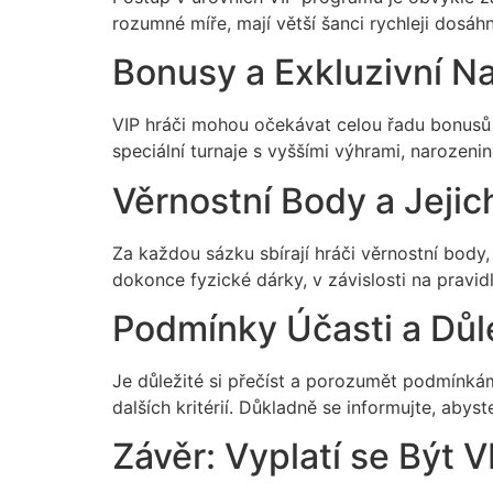
rozumné míře, mají větší šanci rychleji dosáh
Bonusy a Exkluzivní N
VIP hráči mohou očekávat celou řadu bonusů a
speciální turnaje s vyššími výhrami, narozeni
Věrnostní Body a Jejic
Za každou sázku sbírají hráči věrnostní bod
dokonce fyzické dárky, v závislosti na pravi
Podmínky Účasti a Důle
Je důležité si přečíst a porozumět podmínk
dalších kritérií. Důkladně se informujte, abys
Závěr: Vyplatí se Být