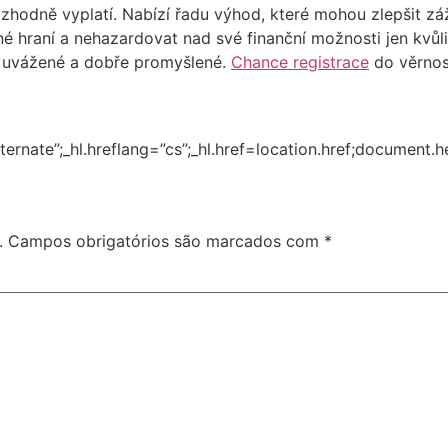
zhodně vyplatí. Nabízí řadu výhod, které mohou zlepšit záži
 hraní a nehazardovat nad své finanční možnosti jen kvůli
y uvážené a dobře promyšlené.
Chance registrace
do věrnos
ternate”;_hl.hreflang=”cs”;_hl.href=location.href;document.
.
Campos obrigatórios são marcados com
*