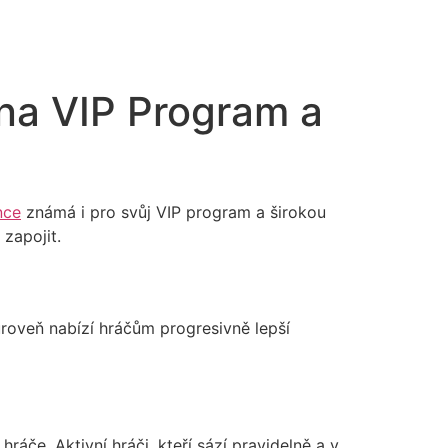
 na VIP Program a
nce
známá i pro svůj VIP program a širokou
zapojit.
roveň nabízí hráčům progresivně lepší
áče. Aktivní hráči, kteří sází pravidelně a v