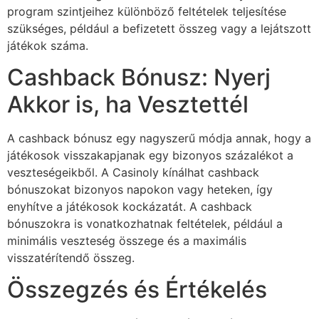
program szintjeihez különböző feltételek teljesítése
szükséges, például a befizetett összeg vagy a lejátszott
játékok száma.
Cashback Bónusz: Nyerj
Akkor is, ha Vesztettél
A cashback bónusz egy nagyszerű módja annak, hogy a
játékosok visszakapjanak egy bizonyos százalékot a
veszteségeikből. A Casinoly kínálhat cashback
bónuszokat bizonyos napokon vagy heteken, így
enyhítve a játékosok kockázatát. A cashback
bónuszokra is vonatkozhatnak feltételek, például a
minimális veszteség összege és a maximális
visszatérítendő összeg.
Összegzés és Értékelés