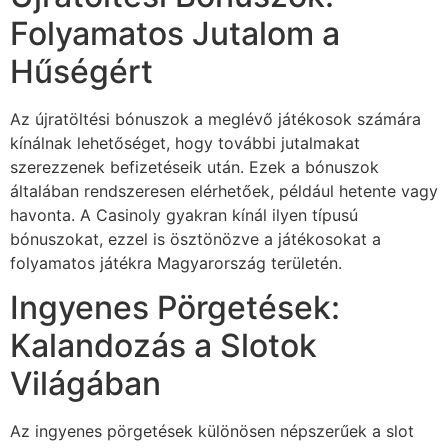
Folyamatos Jutalom a
Hűségért
Az újratöltési bónuszok a meglévő játékosok számára
kínálnak lehetőséget, hogy további jutalmakat
szerezzenek befizetéseik után. Ezek a bónuszok
általában rendszeresen elérhetőek, például hetente vagy
havonta. A Casinoly gyakran kínál ilyen típusú
bónuszokat, ezzel is ösztönözve a játékosokat a
folyamatos játékra Magyarország területén.
Ingyenes Pörgetések:
Kalandozás a Slotok
Világában
Az ingyenes pörgetések különösen népszerűek a slot