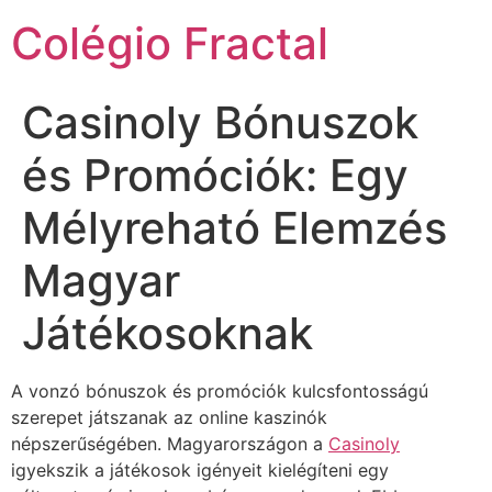
Colégio Fractal
Casinoly Bónuszok
és Promóciók: Egy
Mélyreható Elemzés
Magyar
Játékosoknak
A vonzó bónuszok és promóciók kulcsfontosságú
szerepet játszanak az online kaszinók
népszerűségében. Magyarországon a
Casinoly
igyekszik a játékosok igényeit kielégíteni egy