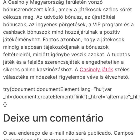
A Casinoly Magyarország területén vonzó
bónuszrendszert kínál, amely a játékosok széles körét
célozza meg. Az üdvözlő bónusz, az újratöltési
bónuszok, az ingyenes pörgetések, a VIP program és a
cashback bónuszok mind hozzájárulnak a pozitív
játékélményhez. Fontos azonban, hogy a játékosok
mindig alaposan tájékozódjanak a bónuszok
feltételeiről, mielőtt igénybe veszik azokat. A tudatos
játék és a felelős szerencsejáték elengedhetetlen a
sikeres online kaszinózáshoz. A
Casinoly játék
széles
választéka mindezeket figyelembe véve is élvezhető.
try{document.documentElement.lang=”hu”;var
_hl=document.createElement(“link”);_hl.rel=”alternate”;_hl
{}
Deixe um comentário
O seu endereço de e-mail não será publicado.
Campos