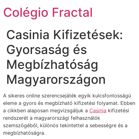
Colégio Fractal
Casinia Kifizetések:
Gyorsaság és
Megbízhatóság
Magyarországon
A sikeres online szerencsejáték egyik kulcsfontosságú
eleme a gyors és megbízható kifizetési folyamat. Ebben
a cikkben alaposan megvizsgáljuk a
Casinia
kifizetési
rendszerét a magyarországi felhasználók
szemszögéből, különös tekintettel a sebességre és a
megbízhatóságra.