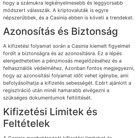
hogy a számukra legkényelmesebb és leggyorsabb
módszert válasszák. A kriptovaluták is egyre
népszerűbbek, és a Casinia ebben is követi a trendeket.
Azonosítás és Biztonság
A kifizetési folyamat során a Casinia kiemelt figyelmet
fordít a biztonságra és az azonosításra. Ez a lépés
elengedhetetlen a pénzmosás megelőzéséhez és a
felhasználók védelméhez. Azonban fontos megjegyezni,
hogy az azonosítási folyamat időt vehet igénybe, ami
befolyásolhatja a kifizetés sebességét. Ezért ajánlott a
regisztráció után minél hamarabb elvégezni a
szükséges dokumentumok feltöltését.
Kifizetési Limitek és
Feltételek
A Casinia meghatározott kifizetési limiteket és