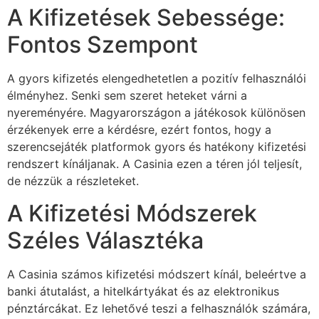
A Kifizetések Sebessége:
Fontos Szempont
A gyors kifizetés elengedhetetlen a pozitív felhasználói
élményhez. Senki sem szeret heteket várni a
nyereményére. Magyarországon a játékosok különösen
érzékenyek erre a kérdésre, ezért fontos, hogy a
szerencsejáték platformok gyors és hatékony kifizetési
rendszert kínáljanak. A Casinia ezen a téren jól teljesít,
de nézzük a részleteket.
A Kifizetési Módszerek
Széles Választéka
A Casinia számos kifizetési módszert kínál, beleértve a
banki átutalást, a hitelkártyákat és az elektronikus
pénztárcákat. Ez lehetővé teszi a felhasználók számára,