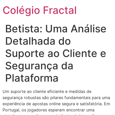
Colégio Fractal
Betista: Uma Análise
Detalhada do
Suporte ao Cliente e
Segurança da
Plataforma
Um suporte ao cliente eficiente e medidas de
segurança robustas são pilares fundamentais para uma
experiência de apostas online segura e satisfatória. Em
Portugal, os jogadores esperam encontrar uma