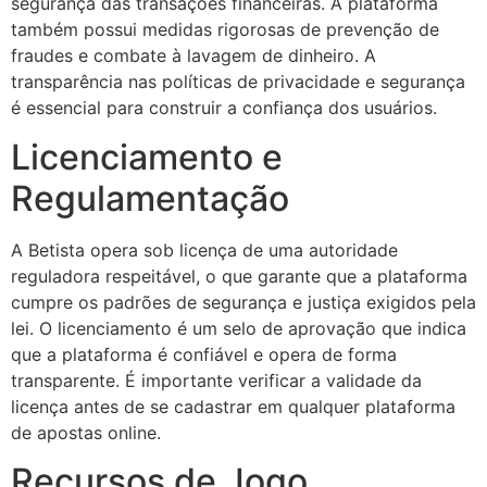
segurança das transações financeiras. A plataforma
também possui medidas rigorosas de prevenção de
fraudes e combate à lavagem de dinheiro. A
transparência nas políticas de privacidade e segurança
é essencial para construir a confiança dos usuários.
Licenciamento e
Regulamentação
A Betista opera sob licença de uma autoridade
reguladora respeitável, o que garante que a plataforma
cumpre os padrões de segurança e justiça exigidos pela
lei. O licenciamento é um selo de aprovação que indica
que a plataforma é confiável e opera de forma
transparente. É importante verificar a validade da
licença antes de se cadastrar em qualquer plataforma
de apostas online.
Recursos de Jogo