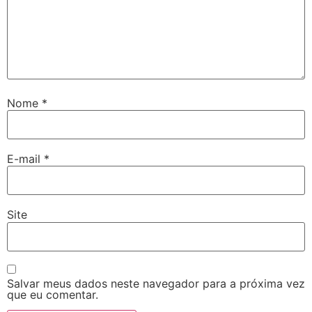
Nome
*
E-mail
*
Site
Salvar meus dados neste navegador para a próxima vez
que eu comentar.