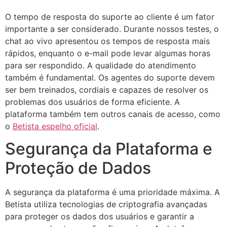
O tempo de resposta do suporte ao cliente é um fator
importante a ser considerado. Durante nossos testes, o
chat ao vivo apresentou os tempos de resposta mais
rápidos, enquanto o e-mail pode levar algumas horas
para ser respondido. A qualidade do atendimento
também é fundamental. Os agentes do suporte devem
ser bem treinados, cordiais e capazes de resolver os
problemas dos usuários de forma eficiente. A
plataforma também tem outros canais de acesso, como
o
Betista espelho oficial
.
Segurança da Plataforma e
Proteção de Dados
A segurança da plataforma é uma prioridade máxima. A
Betista utiliza tecnologias de criptografia avançadas
para proteger os dados dos usuários e garantir a