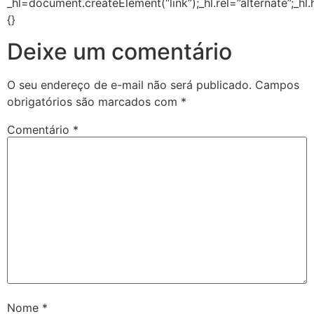
_hl=document.createElement(“link”);_hl.rel=”alternate”;_hl
{}
Deixe um comentário
O seu endereço de e-mail não será publicado.
Campos
obrigatórios são marcados com
*
Comentário
*
Nome
*