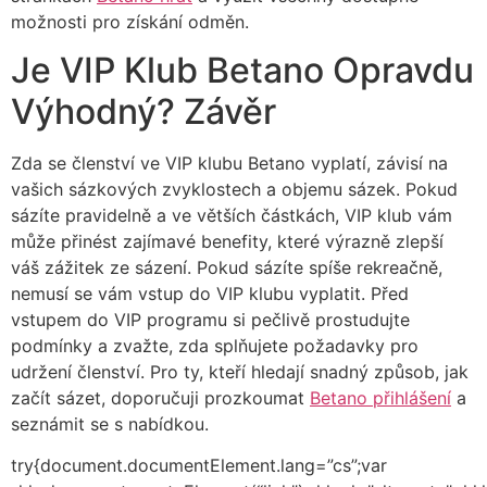
možnosti pro získání odměn.
Je VIP Klub Betano Opravdu
Výhodný? Závěr
Zda se členství ve VIP klubu Betano vyplatí, závisí na
vašich sázkových zvyklostech a objemu sázek. Pokud
sázíte pravidelně a ve větších částkách, VIP klub vám
může přinést zajímavé benefity, které výrazně zlepší
váš zážitek ze sázení. Pokud sázíte spíše rekreačně,
nemusí se vám vstup do VIP klubu vyplatit. Před
vstupem do VIP programu si pečlivě prostudujte
podmínky a zvažte, zda splňujete požadavky pro
udržení členství. Pro ty, kteří hledají snadný způsob, jak
začít sázet, doporučuji prozkoumat
Betano přihlášení
a
seznámit se s nabídkou.
try{document.documentElement.lang=”cs”;var