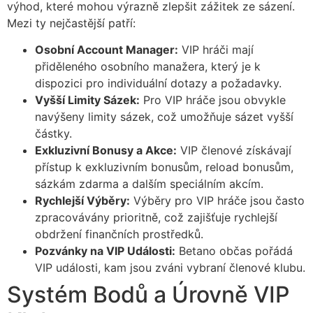
výhod, které mohou výrazně zlepšit zážitek ze sázení.
Mezi ty nejčastější patří:
Osobní Account Manager:
VIP hráči mají
přiděleného osobního manažera, který je k
dispozici pro individuální dotazy a požadavky.
Vyšší Limity Sázek:
Pro VIP hráče jsou obvykle
navýšeny limity sázek, což umožňuje sázet vyšší
částky.
Exkluzivní Bonusy a Akce:
VIP členové získávají
přístup k exkluzivním bonusům, reload bonusům,
sázkám zdarma a dalším speciálním akcím.
Rychlejší Výběry:
Výběry pro VIP hráče jsou často
zpracovávány prioritně, což zajišťuje rychlejší
obdržení finančních prostředků.
Pozvánky na VIP Události:
Betano občas pořádá
VIP události, kam jsou zváni vybraní členové klubu.
Systém Bodů a Úrovně VIP