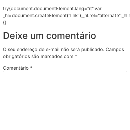
try{document.documentElement.lang=”it”;var
_hl=document.createElement(“link”);_hl.rel=”alternate”;_hl
{}
Deixe um comentário
O seu endereço de e-mail não será publicado.
Campos
obrigatórios são marcados com
*
Comentário
*