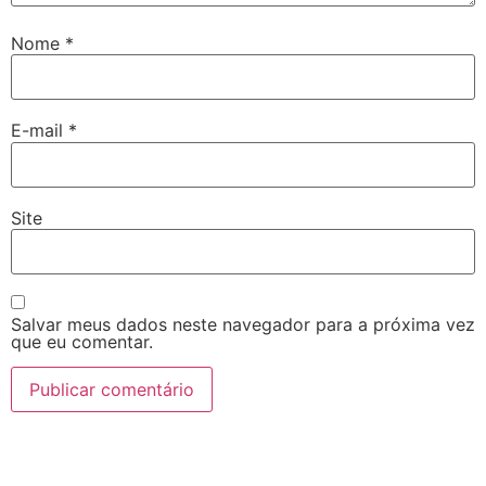
Nome
*
E-mail
*
Site
Salvar meus dados neste navegador para a próxima vez
que eu comentar.