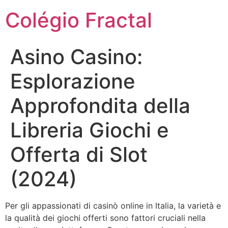
Colégio Fractal
Asino Casino:
Esplorazione
Approfondita della
Libreria Giochi e
Offerta di Slot
(2024)
Per gli appassionati di casinò online in Italia, la varietà e
la qualità dei giochi offerti sono fattori cruciali nella