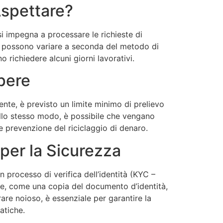
Aspettare?
si impegna a processare le richieste di
to possono variare a seconda del metodo di
 richiedere alcuni giorni lavorativi.
pere
nte, è previsto un limite minimo di prelievo
Allo stesso modo, è possibile che vengano
 e prevenzione del riciclaggio di denaro.
 per la Sicurezza
n processo di verifica dell’identità (KYC –
re, come una copia del documento d’identità,
are noioso, è essenziale per garantire la
ratiche.