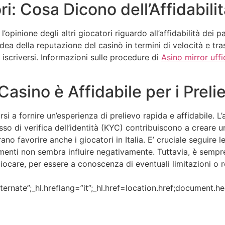
i: Cosa Dicono dell’Affidabil
’opinione degli altri giocatori riguardo all’affidabilità de
n’idea della reputazione del casinò in termini di velocità e tr
 iscriversi. Informazioni sulle procedure di
Asino mirror uffi
Casino è Affidabile per i Preli
i a fornire un’esperienza di prelievo rapida e affidabile. L
so di verifica dell’identità (KYC) contribuiscono a creare 
no favorire anche i giocatori in Italia. E’ cruciale seguire le
enti non sembra influire negativamente. Tuttavia, è sempre 
giocare, per essere a conoscenza di eventuali limitazioni o re
ternate”;_hl.hreflang=”it”;_hl.href=location.href;document.h