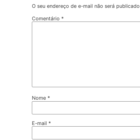
O seu endereço de e-mail não será publicado
Comentário
*
Nome
*
E-mail
*