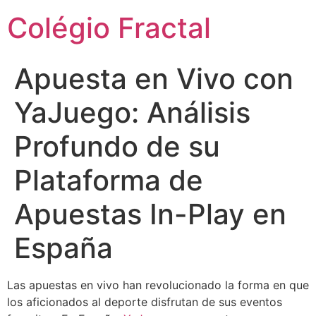
Colégio Fractal
Apuesta en Vivo con
YaJuego: Análisis
Profundo de su
Plataforma de
Apuestas In-Play en
España
Las apuestas en vivo han revolucionado la forma en que
los aficionados al deporte disfrutan de sus eventos