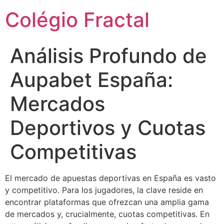
Colégio Fractal
Análisis Profundo de
Aupabet España:
Mercados
Deportivos y Cuotas
Competitivas
El mercado de apuestas deportivas en España es vasto
y competitivo. Para los jugadores, la clave reside en
encontrar plataformas que ofrezcan una amplia gama
de mercados y, crucialmente, cuotas competitivas. En