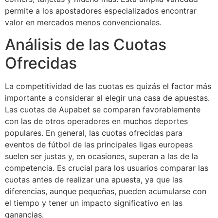
permite a los apostadores especializados encontrar
valor en mercados menos convencionales.
Análisis de las Cuotas
Ofrecidas
La competitividad de las cuotas es quizás el factor más
importante a considerar al elegir una casa de apuestas.
Las cuotas de Aupabet se comparan favorablemente
con las de otros operadores en muchos deportes
populares. En general, las cuotas ofrecidas para
eventos de fútbol de las principales ligas europeas
suelen ser justas y, en ocasiones, superan a las de la
competencia. Es crucial para los usuarios comparar las
cuotas antes de realizar una apuesta, ya que las
diferencias, aunque pequeñas, pueden acumularse con
el tiempo y tener un impacto significativo en las
ganancias.