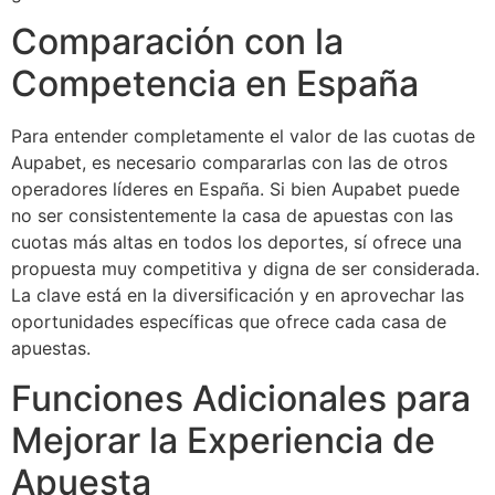
Comparación con la
Competencia en España
Para entender completamente el valor de las cuotas de
Aupabet, es necesario compararlas con las de otros
operadores líderes en España. Si bien Aupabet puede
no ser consistentemente la casa de apuestas con las
cuotas más altas en todos los deportes, sí ofrece una
propuesta muy competitiva y digna de ser considerada.
La clave está en la diversificación y en aprovechar las
oportunidades específicas que ofrece cada casa de
apuestas.
Funciones Adicionales para
Mejorar la Experiencia de
Apuesta