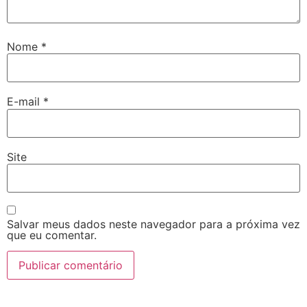
Nome
*
E-mail
*
Site
Salvar meus dados neste navegador para a próxima vez
que eu comentar.