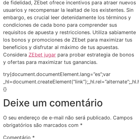
de fidelidad, ZEbet ofrece incentivos para atraer nuevos
usuarios y recompensar la lealtad de los existentes. Sin
embargo, es crucial leer detenidamente los términos y
condiciones de cada bono para comprender sus
requisitos de apuesta y restricciones. Utiliza sabiamente
los bonos y promociones de ZEbet para maximizar tus
beneficios y disfrutar al máximo de tus apuestas.
Considera
ZEbet jugar
para probar estrategia de bonos
y ofertas para maximizar tus ganancias.
try{document.documentElement.lang=”es”;var
_hl=document.createElement(“link”);_hl.rel=”alternate”;_hl
{}
Deixe um comentário
O seu endereço de e-mail não será publicado.
Campos
obrigatórios são marcados com
*
Comentário
*