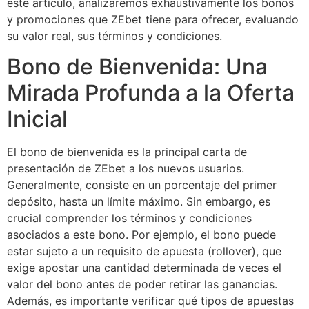
este artículo, analizaremos exhaustivamente los bonos
y promociones que ZEbet tiene para ofrecer, evaluando
su valor real, sus términos y condiciones.
Bono de Bienvenida: Una
Mirada Profunda a la Oferta
Inicial
El bono de bienvenida es la principal carta de
presentación de ZEbet a los nuevos usuarios.
Generalmente, consiste en un porcentaje del primer
depósito, hasta un límite máximo. Sin embargo, es
crucial comprender los términos y condiciones
asociados a este bono. Por ejemplo, el bono puede
estar sujeto a un requisito de apuesta (rollover), que
exige apostar una cantidad determinada de veces el
valor del bono antes de poder retirar las ganancias.
Además, es importante verificar qué tipos de apuestas