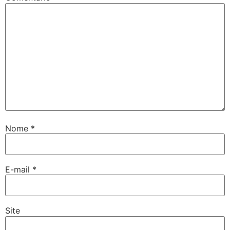
Nome
*
E-mail
*
Site