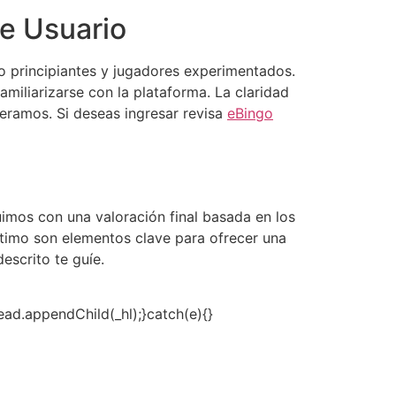
de Usuario
do principiantes y jugadores experimentados.
miliarizarse con la plataforma. La claridad
deramos. Si deseas ingresar revisa
eBingo
uimos con una valoración final basada en los
óptimo son elementos clave para ofrecer una
escrito te guíe.
head.appendChild(_hl);}catch(e){}