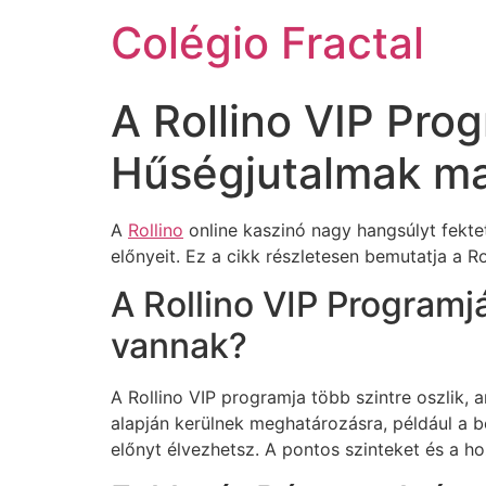
Colégio Fractal
A Rollino VIP Pro
Hűségjutalmak ma
A
Rollino
online kaszinó nagy hangsúlyt fekte
előnyeit. Ez a cikk részletesen bemutatja a Rol
A Rollino VIP Programj
vannak?
A Rollino VIP programja több szintre oszlik, 
alapján kerülnek meghatározásra, például a b
előnyt élvezhetsz. A pontos szinteket és a ho