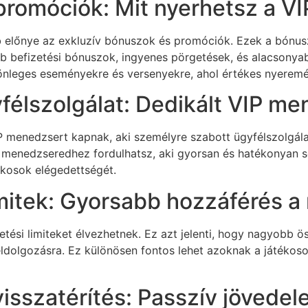
promóciók: Mit nyerhetsz a V
 előnye az exkluzív bónuszok és promóciók. Ezek a bónus
bb befizetési bónuszok, ingyenes pörgetések, és alacsony
önleges eseményekre és versenyekre, ahol értékes nyerem
félszolgálat: Dedikált VIP m
 menedzsert kapnak, aki személyre szabott ügyfélszolgálato
 menedzseredhez fordulhatsz, aki gyorsan és hatékonyan s
ékosok elégedettségét.
imitek: Gyorsabb hozzáférés 
tési limiteket élvezhetnek. Ez azt jelenti, hogy nagyobb ö
feldolgozásra. Ez különösen fontos lehet azoknak a játéko
sszatérítés: Passzív jövedele