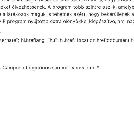
iteket élvezhessenek. A program több szintre oszlik, amel
 de a játékosok maguk is tehetnek azért, hogy bekerüljene
IP program nyújtotta extra előnyökkel kiegészítve, ami na
r
ternate”;_hl.hreflang=”hu”;_hl.href=location.href;document.
.
Campos obrigatórios são marcados com
*