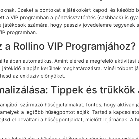
osoknak. Ezeket a pontokat a játékokért kapod, és később 
tt a VIP programban a pénzvisszatérítés (cashback) is gyak
a játékosok számára, hogy passzív jövedelemre tegyenek sz
VIP programban.
 a Rollino VIP Programjához?
általában automatikus. Amint eléred a megfelelő aktivitási
 a játékidő alapján kerülnek meghatározásra. Minél többet j
zhesd az exkluzív előnyöket.
alizálása: Tippek és trükkök
ramjából származó hűségjutalmakat, fontos, hogy aktívan j
, amelyek a legtöbb hűségpontot adják. Tartsd a kapcsolat
ejtsd el beváltani a hűségpontjaidat, mielőtt lejárnának. 
remek lehetőség a hűséges játékosok számára, hogy exkluz