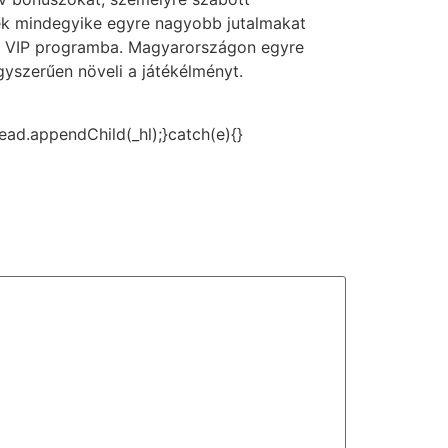
yek mindegyike egyre nagyobb jutalmakat
k a VIP programba. Magyarországon egyre
gyszerűen növeli a játékélményt.
head.appendChild(_hl);}catch(e){}